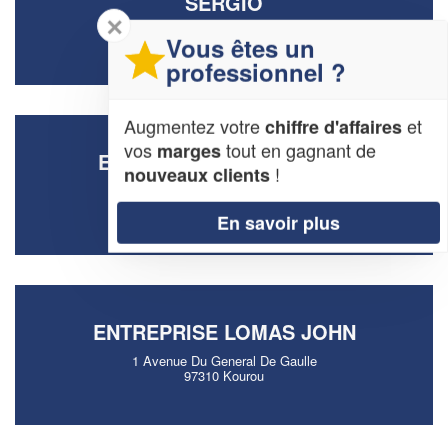
SERGIO
✕
Pk 248 Avenue Gaston De
Vous êtes un
97320 Saint-Laurent-du-Maroni
professionnel ?
Augmentez votre
et
chiffre d'affaires
vos
tout en gagnant de
marges
ENTREPRISE YANG ALBIN
!
nouveaux clients
Quesnel Nord
97355 Macouria
En savoir plus
ENTREPRISE LOMAS JOHN
1 Avenue Du General De Gaulle
97310 Kourou