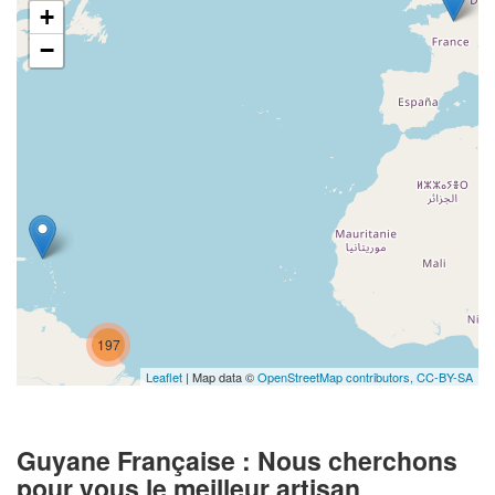
+
−
197
Leaflet
| Map data ©
OpenStreetMap contributors,
CC-BY-SA
Guyane Française : Nous cherchons
pour vous le meilleur artisan