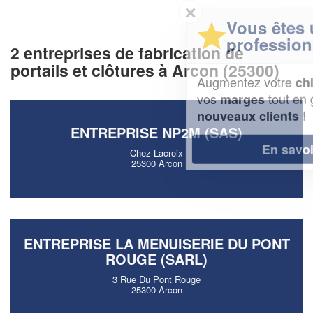
✕
Vous êtes un
professionnel ?
2 entreprises de fabrication de
portails et clôtures à Arcon (25300)
Augmentez votre
et
chiffre d'affaires
vos
tout en gagnant de
marges
!
nouveaux clients
ENTREPRISE NP2M (SAS)
En savoir plus
Chez Lacroix
25300 Arcon
ENTREPRISE LA MENUISERIE DU PONT
ROUGE (SARL)
3 Rue Du Pont Rouge
25300 Arcon