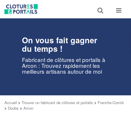
Toggle
Toggle
search
navigat
On vous fait gagner
du temps !
Fabricant de clôtures et portails à
Arcon : Trouvez rapidement les
meilleurs artisans autour de moi
Accueil
>
Trouver un fabricant de clôtures et portails
>
Franche-Comté
>
Doubs
>
Arcon