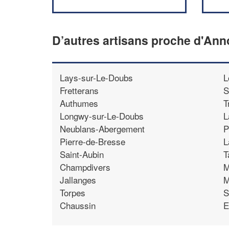
D’autres artisans proche d'Ann
Lays-sur-Le-Doubs
L
Fretterans
S
Authumes
T
Longwy-sur-Le-Doubs
L
Neublans-Abergement
P
Pierre-de-Bresse
L
Saint-Aubin
T
Champdivers
M
Jallanges
M
Torpes
S
Chaussin
E