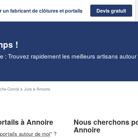
 un fabricant de clôtures et portails
Devis gratuit
mps !
re : Trouvez rapidement les meilleurs artisans autour
nche-Comté
>
Jura
>
Annoire
ortails à Annoire
Nous cherchons pou
Annoire
 portails autour de moi
" ?