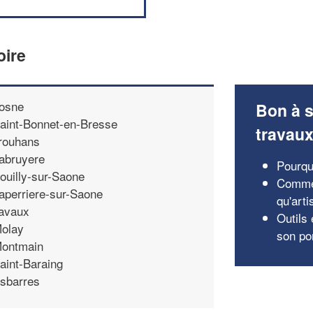
oire
osne
Bon à s
aint-Bonnet-en-Bresse
travau
rouhans
abruyere
Pourquo
ouilly-sur-Saone
Commen
aperriere-sur-Saone
qu'arti
avaux
Outils
olay
son por
ontmain
aint-Baraing
sbarres