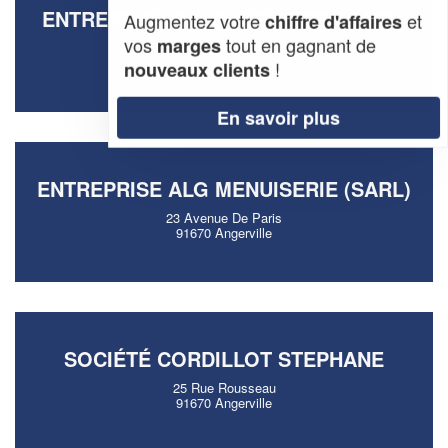
ENTREPRISE DM OUVERTURE (SARL)
Augmentez votre
et
chiffre d'affaires
vos
tout en gagnant de
marges
35 Route De Mereville
91670 Angerville
!
nouveaux clients
En savoir plus
ENTREPRISE ALG MENUISERIE (SARL)
23 Avenue De Paris
91670 Angerville
SOCIÉTÉ CORDILLOT STEPHANE
25 Rue Rousseau
91670 Angerville