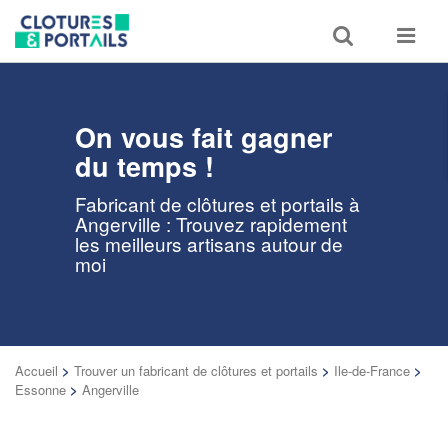
Toggle
Toggle
search
navigat
On vous fait gagner
du temps !
Fabricant de clôtures et portails à
Angerville : Trouvez rapidement
les meilleurs artisans autour de
moi
Accueil
>
Trouver un fabricant de clôtures et portails
>
Ile-de-France
>
Essonne
>
Angerville