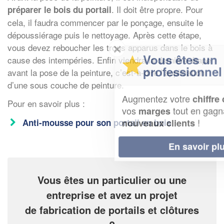
. Il doit être propre. Pour
préparer le bois du portail
cela, il faudra commencer par le ponçage, ensuite le
dépoussiérage puis le nettoyage. Après cette étape,
✕
vous devez reboucher les trous apparus dans le bois à
Vous êtes un
cause des intempéries. Enfin viendra la dernière étape
professionnel ?
avant la pose de la peinture, c’est-à-dire l’application
d’une sous couche de peinture.
Augmentez votre
et
chiffre d'affaires
Pour en savoir plus :
vos
tout en gagnant de
marges
!
nouveaux clients
Anti-mousse pour son portail en bois
En savoir plus
Vous êtes un particulier ou une
entreprise et avez un projet
de fabrication de portails et clôtures