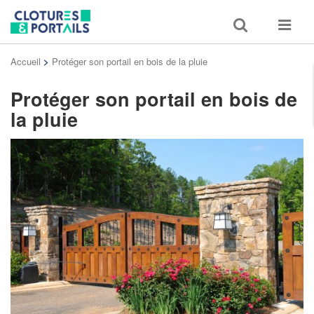
Toggle
Toggle
search
navigat
Accueil
>
Protéger son portail en bois de la pluie
Protéger son portail en bois de
la pluie