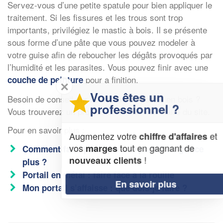
Servez-vous d’une petite spatule pour bien appliquer le
traitement. Si les fissures et les trous sont trop
importants, privilégiez le mastic à bois. Il se présente
sous forme d’une pâte que vous pouvez modeler à
votre guise afin de reboucher les dégâts provoqués par
l’humidité et les parasites. Vous pouvez finir avec une
pour a finition.
couche de peinture
✕
Vous êtes un
Besoin de conseil sur l’entretien du portail en bois ?
professionnel ?
Vous trouverez un professionnel sur l’annuaire du site.
Pour en savoir plus :
Augmentez votre
et
chiffre d'affaires
vos
tout en gagnant de
marges
Comment faire pour que son portail ne grince
!
nouveaux clients
plus ?
Portail en métal : faire face à la rouille
En savoir plus
Mon portail s’affaisse : que dois-je faire ?