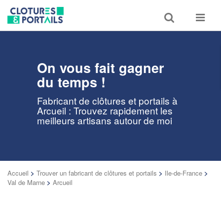
Toggle
Toggle
search
navigat
On vous fait gagner
du temps !
Fabricant de clôtures et portails à
Arcueil : Trouvez rapidement les
meilleurs artisans autour de moi
Accueil
>
Trouver un fabricant de clôtures et portails
>
Ile-de-France
>
Val de Marne
>
Arcueil