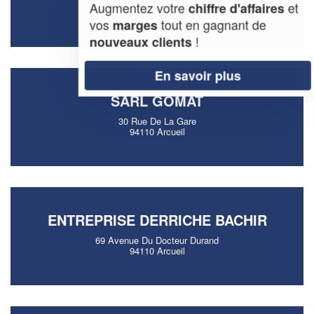
1 Cite Des Irlandais
Augmentez votre
et
chiffre d'affaires
94110 Arcueil
vos
tout en gagnant de
marges
!
nouveaux clients
En savoir plus
SARL GOMAT
30 Rue De La Gare
94110 Arcueil
ENTREPRISE DERRICHE BACHIR
69 Avenue Du Docteur Durand
94110 Arcueil