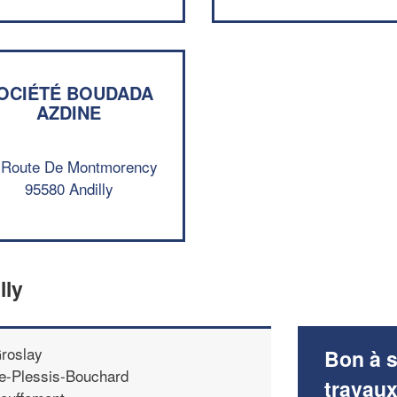
OCIÉTÉ BOUDADA
AZDINE
 Route De Montmorency
95580 Andilly
lly
roslay
Bon à s
e-Plessis-Bouchard
travau