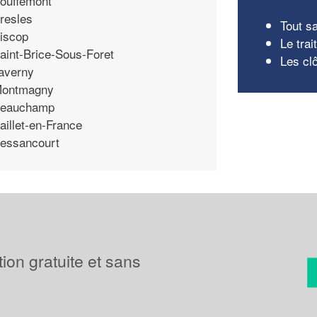
ouffemont
resles
Tout sa
iscop
Le tra
aint-Brice-Sous-Foret
Les cl
averny
ontmagny
eauchamp
aillet-en-France
essancourt
tion gratuite et sans