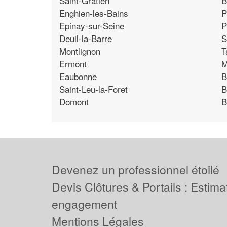
Saint-Gratien
B
Enghien-les-Bains
P
Epinay-sur-Seine
P
Deuil-la-Barre
S
Montlignon
T
Ermont
M
Eaubonne
B
Saint-Leu-la-Foret
B
Domont
B
Devenez un professionnel étoilé
Devis Clôtures & Portails : Estima
engagement
Mentions Légales