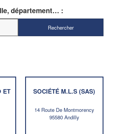
ille, département… :
✕
Vous êtes un
professionnel ?
 ET
SOCIÉTÉ M.L.S (SAS)
Augmentez votre
chiffre d'affaires
vos
tout en gagnant de
marges
14 Route De Montmorency
!
nouveaux clients
95580 Andilly
En savoir plus