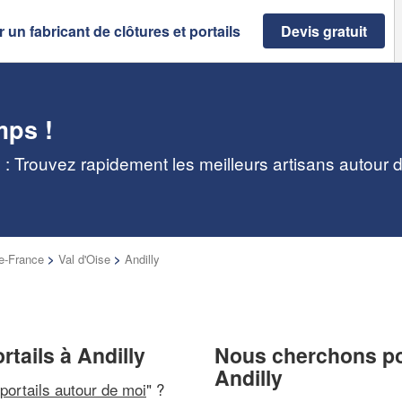
 un fabricant de clôtures et portails
Devis gratuit
mps !
ly : Trouvez rapidement les meilleurs artisans autour 
de-France
>
Val d'Oise
>
Andilly
rtails à Andilly
Nous cherchons pou
Andilly
 portails autour de moi
" ?