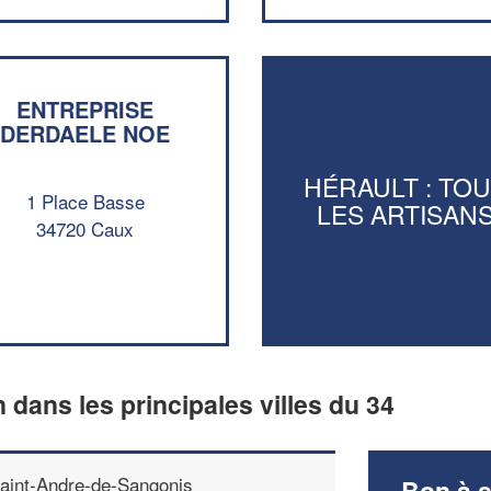
ENTREPRISE
DERDAELE NOE
HÉRAULT : TO
1 Place Basse
LES ARTISAN
34720 Caux
n dans les principales villes du 34
aint-Andre-de-Sangonis
Bon à s