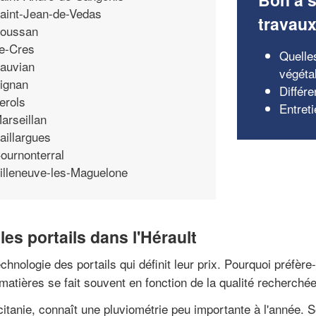
aint-Jean-de-Vedas
travau
oussan
e-Cres
Quelle
auvian
végéta
ignan
Différe
erols
Entreti
arseillan
aillargues
ournonterral
illeneuve-les-Maguelone
les portails dans l'Hérault
echnologie des portails qui définit leur prix. Pourquoi préfère
atières se fait souvent en fonction de la qualité recherché
citanie, connaît une pluviométrie peu importante à l'année. 