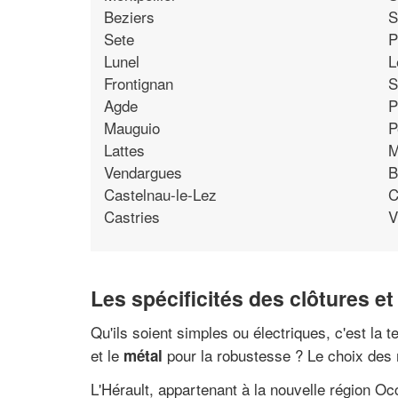
Beziers
S
Sete
P
Lunel
L
Frontignan
S
Agde
P
Mauguio
P
Lattes
M
Vendargues
B
Castelnau-le-Lez
C
Castries
V
Les spécificités des clôtures et 
Qu'ils soient simples ou électriques, c'est la t
et le
pour la robustesse ? Le choix des m
métal
L'Hérault, appartenant à la nouvelle région Oc