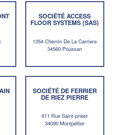
ONT
SOCIÉTÉ ACCESS
FLOOR SYSTEMS (SAS)
c
1354 Chemin De La Carriere
34560 Poussan
✕
Vous êtes un
professionnel ?
AIN
SOCIÉTÉ DE FERRIER
DE RIEZ PIERRE
Augmentez votre
et
chiffre d'affaires
vos
tout en gagnant de
marges
611 Rue Saint-priest
!
nouveaux clients
34090 Montpellier
En savoir plus