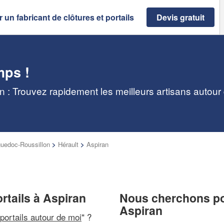
 un fabricant de clôtures et portails
Devis gratuit
mps !
an : Trouvez rapidement les meilleurs artisans autour
uedoc-Roussillon
>
Hérault
>
Aspiran
ortails à Aspiran
Nous cherchons pou
Aspiran
 portails autour de moi
" ?