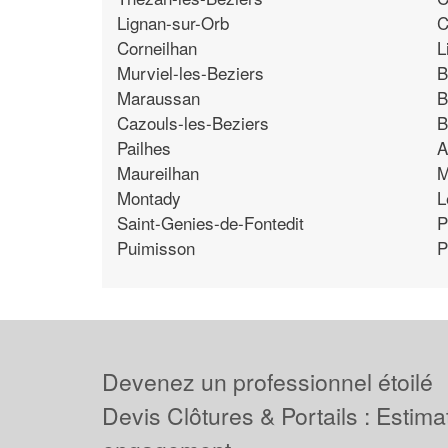
Lignan-sur-Orb
C
Corneilhan
L
Murviel-les-Beziers
B
Maraussan
B
Cazouls-les-Beziers
B
Pailhes
A
Maureilhan
M
Montady
L
Saint-Genies-de-Fontedit
P
Puimisson
P
Devenez un professionnel étoilé
Devis Clôtures & Portails : Estima