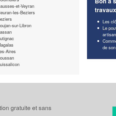
Bon à s
ausses-et-Veyran
travau
ieuran-les-Beziers
eziers
Les cl
oujan-sur-Libron
Le pou
assan
artisa
utignac
Commen
agalas
de son 
es-Aires
oussan
uissalicon
tion gratuite et sans