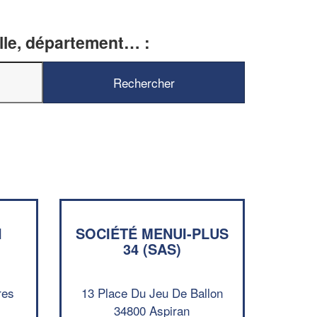
ille, département… :
✕
Vous êtes un
professionnel ?
N
SOCIÉTÉ MENUI-PLUS
Augmentez votre
et
34 (SAS)
chiffre d'affaires
vos
tout en gagnant de
marges
!
nouveaux clients
res
13 Place Du Jeu De Ballon
34800 Aspiran
En savoir plus