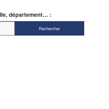
ille, département… :
✕
Vous êtes un
professionnel ?
Augmentez votre
et
chiffre d'affaires
vos
tout en gagnant de
marges
!
nouveaux clients
En savoir plus