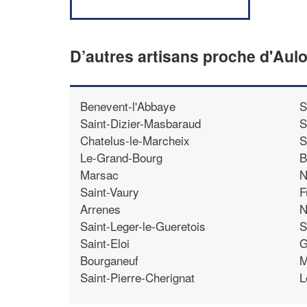
D’autres artisans proche d'Aul
Benevent-l'Abbaye
S
Saint-Dizier-Masbaraud
S
Chatelus-le-Marcheix
S
Le-Grand-Bourg
B
Marsac
N
Saint-Vaury
F
Arrenes
N
Saint-Leger-le-Gueretois
S
Saint-Eloi
G
Bourganeuf
M
Saint-Pierre-Cherignat
L