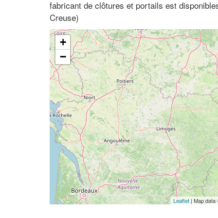
fabricant de clôtures et portails est disponibl
Creuse)
+
−
Leaflet
| Map data