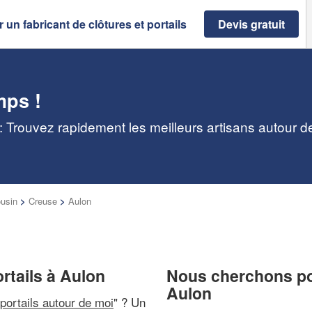
 un fabricant de clôtures et portails
Devis gratuit
mps !
 : Trouvez rapidement les meilleurs artisans autour d
usin
>
Creuse
>
Aulon
ortails à Aulon
Nous cherchons pou
Aulon
 portails autour de moi
" ? Un