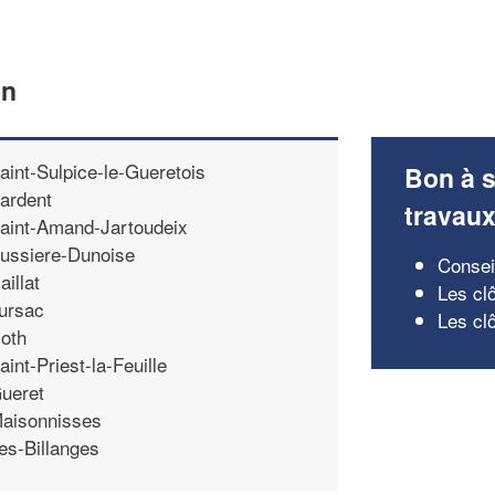
on
aint-Sulpice-le-Gueretois
Bon à s
ardent
travau
aint-Amand-Jartoudeix
ussiere-Dunoise
Conseil
aillat
Les cl
ursac
Les clô
oth
aint-Priest-la-Feuille
ueret
aisonnisses
es-Billanges