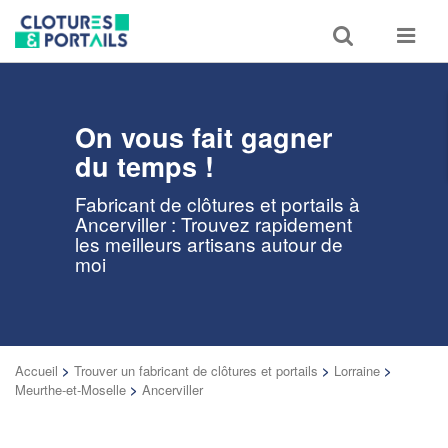
Toggle
Toggle
search
navigat
On vous fait gagner
du temps !
Fabricant de clôtures et portails à
Ancerviller : Trouvez rapidement
les meilleurs artisans autour de
moi
Accueil
>
Trouver un fabricant de clôtures et portails
>
Lorraine
>
Meurthe-et-Moselle
>
Ancerviller