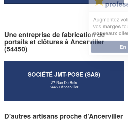
professionnel ?
Augmentez votre
et
chiffre d'affaires
vos
tout en gagnant de
marges
!
nouveaux clients
Une entreprise de fabrication de
portails et clôtures à Ancerviller
En savoir plus
(54450)
SOCIÉTÉ JMT-POSE (SAS)
27 Rue Du Bois
54450 Ancerviller
D’autres artisans proche d'Ancerviller