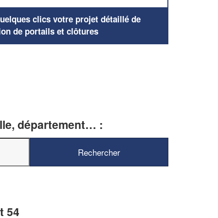
elques clics votre projet détaillé de
ion de portails et clôtures
ille, département… :
t 54