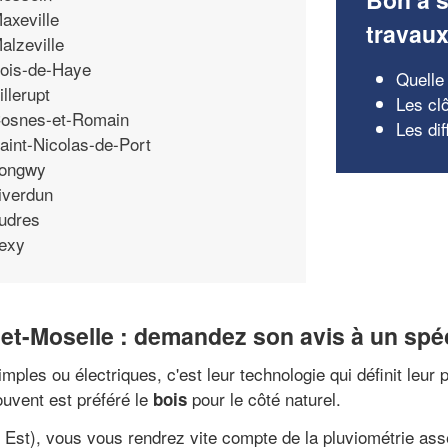
axeville
travau
alzeville
ois-de-Haye
Quelle
illerupt
Les cl
osnes-et-Romain
Les dif
aint-Nicolas-de-Port
ongwy
iverdun
udres
exy
-et-Moselle : demandez son avis à un spéc
imples ou électriques, c'est leur technologie qui définit leur
ouvent est préféré le
pour le côté naturel.
bois
Est), vous vous rendrez vite compte de la pluviométrie assez