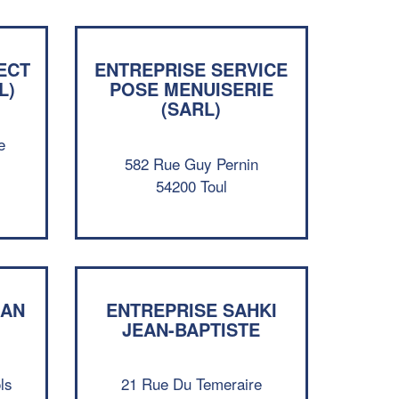
ECT
ENTREPRISE SERVICE
L)
POSE MENUISERIE
(SARL)
e
582 Rue Guy Pernin
54200 Toul
✕
Vous êtes un
professionnel ?
EAN
ENTREPRISE SAHKI
Augmentez votre
et
chiffre d'affaires
JEAN-BAPTISTE
vos
tout en gagnant de
marges
!
nouveaux clients
ls
21 Rue Du Temeraire