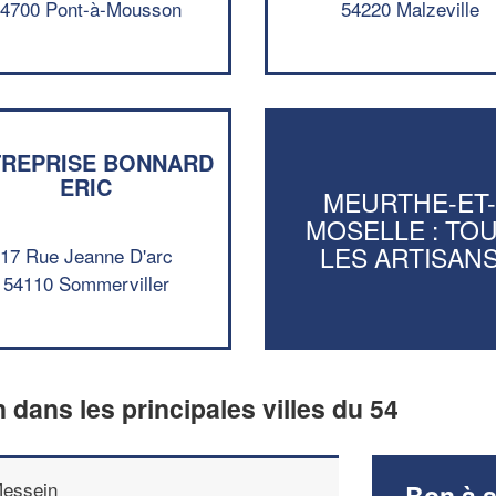
4700 Pont-à-Mousson
54220 Malzeville
TREPRISE BONNARD
ERIC
MEURTHE-ET
MOSELLE : TO
LES ARTISAN
17 Rue Jeanne D'arc
54110 Sommerviller
n dans les principales villes du 54
essein
Bon à s