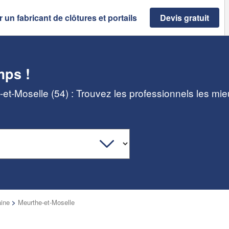
 un fabricant de clôtures et portails
Devis gratuit
mps !
e-et-Moselle (54) : Trouvez les professionnels les mi
aine
>
Meurthe-et-Moselle