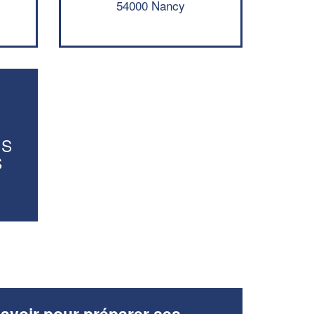
54000 Nancy
En savoir plus
-
US
S
avoir pour préparer ses