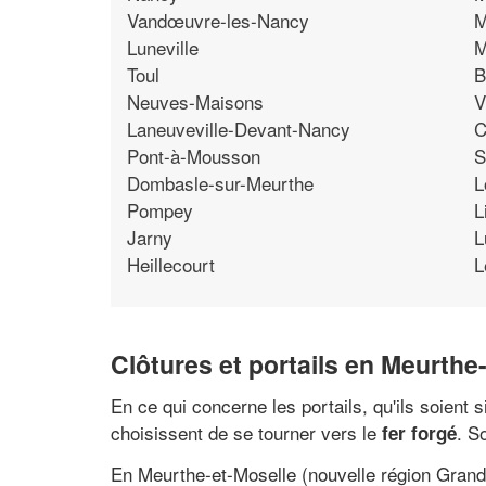
Vandœuvre-les-Nancy
M
Luneville
M
Toul
B
Neuves-Maisons
V
Laneuveville-Devant-Nancy
C
Pont-à-Mousson
S
Dombasle-sur-Meurthe
L
Pompey
L
Jarny
L
Heillecourt
L
Clôtures et portails en Meurthe
En ce qui concerne les portails, qu'ils soient s
choisissent de se tourner vers le
. S
fer forgé
En Meurthe-et-Moselle (nouvelle région Grand 