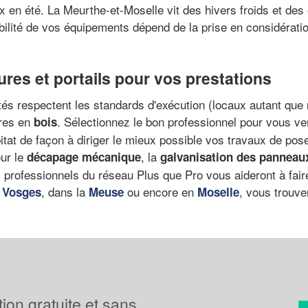
x en été. La Meurthe-et-Moselle vit des hivers froids et des
bilité de vos équipements dépend de la prise en considérati
ures et portails pour vos prestations
és respectent les standards d'exécution (locaux autant que na
ères en
. Sélectionnez le bon professionnel pour vous v
bois
abitat de façon à diriger le mieux possible vos travaux de pos
our le
, la
décapage mécanique
galvanisation des panneau
es professionnels du réseau Plus que Pro vous aideront à fair
s
, dans la
ou encore en
, vous trouve
Vosges
Meuse
Moselle
tion gratuite et sans