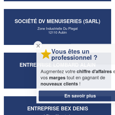
SOCIÉTÉ DV MENUISERIES (SARL)
Zone Industrielle Du Plegat
12110 Aubin
✕
Vous êtes un
professionnel ?
ENTREPRISE LOMBARD ALAIN
Augmentez votre
et
chiffre d'affaires
43 Avenue Du Lycee
12110 Aubin
vos
tout en gagnant de
marges
!
nouveaux clients
En savoir plus
ENTREPRISE BEX DENIS