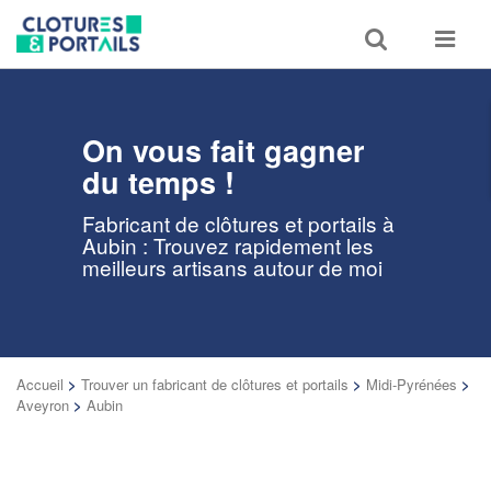
Toggle
Toggle
search
navigat
On vous fait gagner
du temps !
Fabricant de clôtures et portails à
Aubin : Trouvez rapidement les
meilleurs artisans autour de moi
Accueil
>
Trouver un fabricant de clôtures et portails
>
Midi-Pyrénées
>
Aveyron
>
Aubin