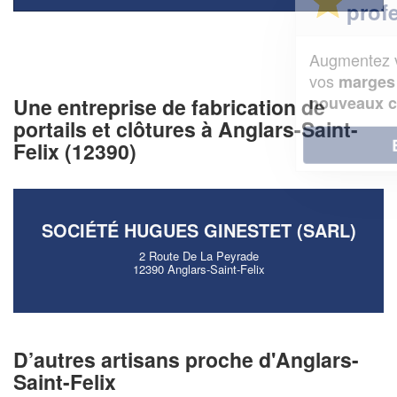
professionnel ?
Augmentez votre
et
chiffre d'affaires
vos
tout en gagnant de
marges
!
nouveaux clients
Une entreprise de fabrication de
portails et clôtures à Anglars-Saint-
En savoir plus
Felix (12390)
SOCIÉTÉ HUGUES GINESTET (SARL)
2 Route De La Peyrade
12390 Anglars-Saint-Felix
D’autres artisans proche d'Anglars-
Saint-Felix