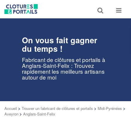
Toggle
Toggle
search
navigat
On vous fait gagner
du temps !
Fabricant de clôtures et portails à
Anglars-Saint-Felix : Trouvez
rapidement les meilleurs artisans
autour de moi
Accueil
>
Trouver un fabricant de clôtures et portails
>
Midi-Pyrénées
>
Aveyron
>
Anglars-Saint-Felix