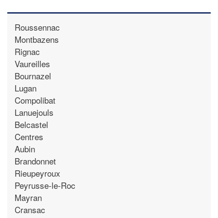
Roussennac
Montbazens
Rignac
Vaureilles
Bournazel
Lugan
Compolibat
Lanuejouls
Belcastel
Centres
Aubin
Brandonnet
Rieupeyroux
Peyrusse-le-Roc
Mayran
Cransac