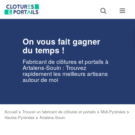
Toggle
Toggle
search
navigat
On vous fait gagner
du temps !
Fabricant de clôtures et portails à
Artalens-Souin : Trouvez
rapidement les meilleurs artisans
autour de moi
Accueil
>
Trouver un fabricant de clôtures et portails
>
Midi-Pyrénées
>
Hautes-Pyrénées
>
Artalens-Souin