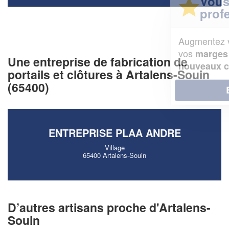
Vous êtes un
professionnel ?
Augmentez votre
et
chiffre d'affaires
vos
tout en gagnant de
marges
Une entreprise de fabrication de
!
nouveaux clients
portails et clôtures à Artalens-Souin
(65400)
En savoir plus
ENTREPRISE PLAA ANDRE
Village
65400 Artalens-Souin
D’autres artisans proche d'Artalens-
Souin