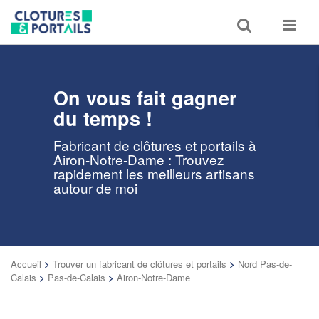
Toggle
Toggle
search
navigat
On vous fait gagner
du temps !
Fabricant de clôtures et portails à
Airon-Notre-Dame : Trouvez
rapidement les meilleurs artisans
autour de moi
Accueil
>
Trouver un fabricant de clôtures et portails
>
Nord Pas-de-
Calais
>
Pas-de-Calais
>
Airon-Notre-Dame