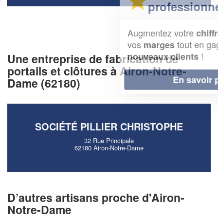
professionnel ?
Augmentez votre
et
chiffre d'affaires
vos
tout en gagnant de
marges
!
nouveaux clients
Une entreprise de fabrication de
portails et clôtures à Airon-Notre-
En savoir plus
Dame (62180)
SOCIÉTÉ PILLIER CHRISTOPHE
32 Rue Principale
62180 Airon-Notre-Dame
D’autres artisans proche d'Airon-
Notre-Dame