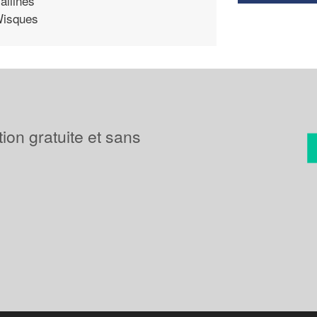
allines
isques
tion gratuite et sans