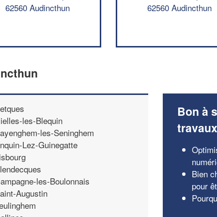
62560 Audincthun
62560 Audincthun
incthun
etques
Bon à s
ielles-les-Blequin
travau
ayenghem-les-Seninghem
nquin-Lez-Guinegatte
Optimis
isbourg
numér
lendecques
Bien ch
ampagne-les-Boulonnais
pour ê
aint-Augustin
Pourquo
eulinghem