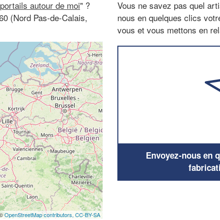
 portails autour de moi
" ?
Vous ne savez pas quel arti
560 (Nord Pas-de-Calais,
nous en quelques clics vot
vous et vous mettons en rela
Envoyez-nous en qu
fabricat
 ©
OpenStreetMap contributors,
CC-BY-SA