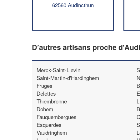
62560 Audincthun
D’autres artisans proche d'Aud
Merck-Saint-Lievin
S
Saint-Martin-d'Hardinghem
N
Fruges
B
Delettes
E
Thiembronne
L
Dohem
B
Fauquembergues
C
Esquerdes
S
Vaudringhem
L