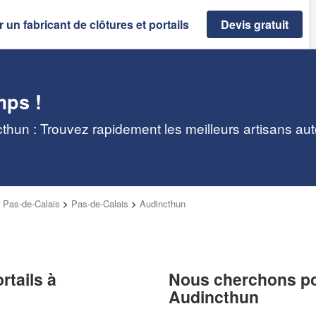
 un fabricant de clôtures et portails
Devis gratuit
mps !
ncthun : Trouvez rapidement les meilleurs artisans au
 Pas-de-Calais
>
Pas-de-Calais
>
Audincthun
rtails à
Nous cherchons pou
Audincthun