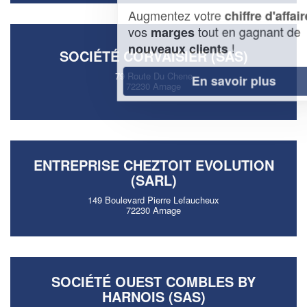
Augmentez votre
et
chiffre d'affaires
vos
tout en gagnant de
marges
!
nouveaux clients
SOCIÉTÉ CORVAISIER (SAS)
79 Route Du Chene
En savoir plus
72230 Arnage
ENTREPRISE CHEZTOIT EVOLUTION
(SARL)
149 Boulevard Pierre Lefaucheux
72230 Arnage
SOCIÉTÉ OUEST COMBLES BY
HARNOIS (SAS)