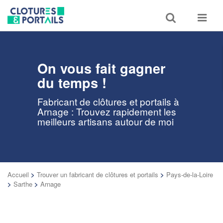
Toggle
Toggle
search
navigat
On vous fait gagner
du temps !
Fabricant de clôtures et portails à
Arnage : Trouvez rapidement les
meilleurs artisans autour de moi
Accueil
>
Trouver un fabricant de clôtures et portails
>
Pays-de-la-Loire
>
Sarthe
>
Arnage