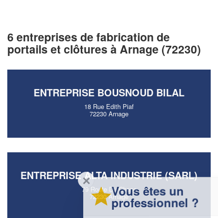
6 entreprises de fabrication de
portails et clôtures à Arnage (72230)
ENTREPRISE BOUSNOUD BILAL
18 Rue Edith Piaf
72230 Arnage
ENTREPRISE ALTA INDUSTRIE (SARL)
✕
Vous êtes un
79 Route Du Chene
72230 Arnage
professionnel ?