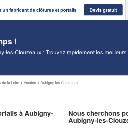
 un fabricant de clôtures et portails
Devis gratuit
mps !
gny-les-Clouzeaux : Trouvez rapidement les meilleurs
-de-la-Loire
>
Vendée
>
Aubigny-les-Clouzeaux
ortails à Aubigny-
Nous cherchons pou
Aubigny-les-Clouz