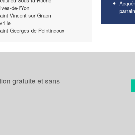
eaulieu-Sous-la-Roche
Acquér
ives-de-l'Yon
parrai
aint-Vincent-sur-Graon
vrille
aint-Georges-de-Pointindoux
tion gratuite et sans