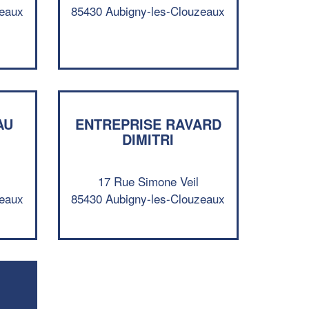
zeaux
85430 Aubigny-les-Clouzeaux
Augmentez votre
et
chiffre d'affaires
vos
tout en gagnant de
marges
!
nouveaux clients
En savoir plus
AU
ENTREPRISE RAVARD
DIMITRI
17 Rue Simone Veil
zeaux
85430 Aubigny-les-Clouzeaux