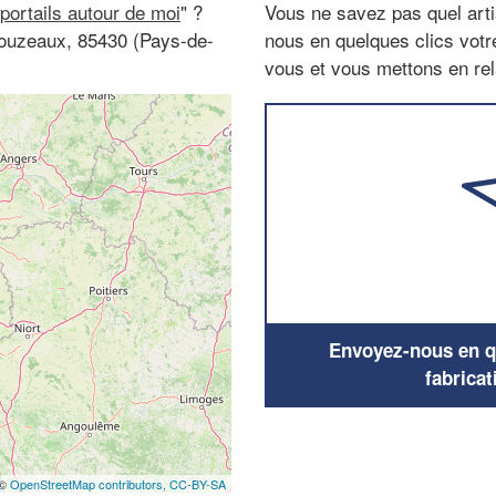
 portails autour de moi
" ?
Vous ne savez pas quel arti
Clouzeaux, 85430 (Pays-de-
nous en quelques clics vot
vous et vous mettons en rela
Envoyez-nous en qu
fabricat
 ©
OpenStreetMap contributors,
CC-BY-SA