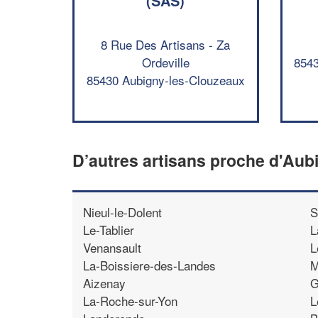
(SAS)
8 Rue Des Artisans - Za
Ordeville
8543
85430 Aubigny-les-Clouzeaux
D’autres artisans proche d'Aub
Nieul-le-Dolent
S
Le-Tablier
L
Venansault
L
La-Boissiere-des-Landes
M
Aizenay
G
La-Roche-sur-Yon
L