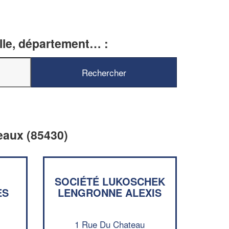
ille, département… :
zeaux (85430)
SOCIÉTÉ LUKOSCHEK
ES
LENGRONNE ALEXIS
✕
Vous êtes un
1 Rue Du Chateau
professionnel ?