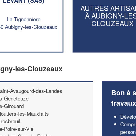
LEVANT (SAS)
AUTRES ARTISA
À AUBIGNY-LES
La Tignonniere
CLOUZEAUX
0 Aubigny-les-Clouzeaux
igny-les-Clouzeaux
aint-Avaugourd-des-Landes
Bon à s
a-Genetouze
travau
e-Girouard
outiers-les-Mauxfaits
Dévelo
rosbreuil
Compre
e-Poire-sur-Vie
person