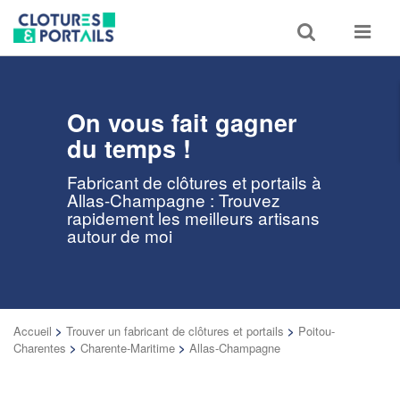
Toggle
Toggle
search
navigat
On vous fait gagner
du temps !
Fabricant de clôtures et portails à
Allas-Champagne : Trouvez
rapidement les meilleurs artisans
autour de moi
Accueil
>
Trouver un fabricant de clôtures et portails
>
Poitou-
Charentes
>
Charente-Maritime
>
Allas-Champagne