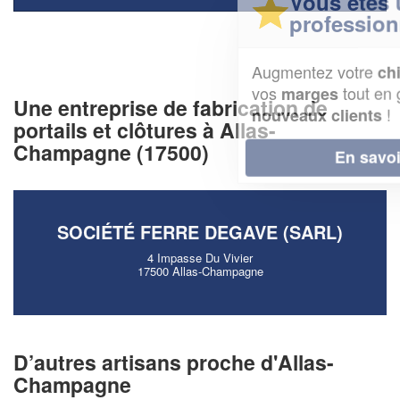
Vous êtes un
professionnel ?
Augmentez votre
et
chiffre d'affaires
vos
tout en gagnant de
marges
Une entreprise de fabrication de
!
nouveaux clients
portails et clôtures à Allas-
Champagne (17500)
En savoir plus
SOCIÉTÉ FERRE DEGAVE (SARL)
4 Impasse Du Vivier
17500 Allas-Champagne
D’autres artisans proche d'Allas-
Champagne