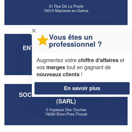
31 Rue De La Poste
79310 Mazieres-en-Gatine
✕
Vous êtes un
professionnel ?
ENTREPRISE HERAUD CEDRIC
5 Rte De Vilnant
Augmentez votre
et
chiffre d'affaires
79370 Prailles-la-Couarde
vos
tout en gagnant de
marges
!
nouveaux clients
En savoir plus
SOCIÉTÉ MENUISERIE GAUCHER
(SARL)
5 Impasse Des Ouches
79290 Brion-Pres-Thouet