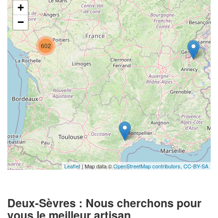
+
−
602
Leaflet
| Map data ©
OpenStreetMap contributors,
CC-BY-SA
Deux-Sèvres : Nous cherchons pour
vous le meilleur artisan