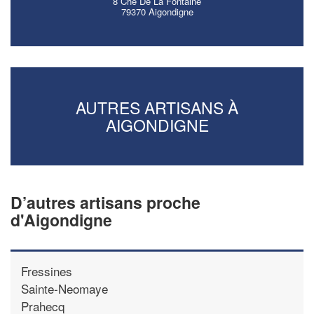
8 Che De La Fontaine
79370 Aigondigne
AUTRES ARTISANS À
AIGONDIGNE
D’autres artisans proche
d'Aigondigne
Fressines
Sainte-Neomaye
Prahecq