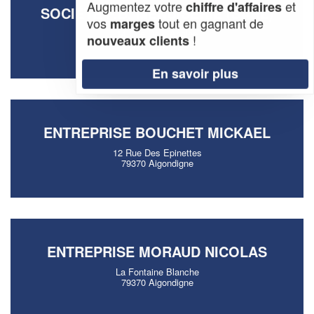
Augmentez votre
et
chiffre d'affaires
SOCIÉTÉ F.B. MENUISERIE (SARL)
vos
tout en gagnant de
marges
14 Che De L Anglee
!
nouveaux clients
79370 Aigondigne
En savoir plus
ENTREPRISE BOUCHET MICKAEL
12 Rue Des Epinettes
79370 Aigondigne
ENTREPRISE MORAUD NICOLAS
La Fontaine Blanche
79370 Aigondigne