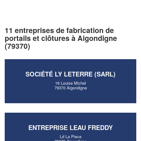
11 entreprises de fabrication de
portails et clôtures à Aigondigne
(79370)
SOCIÉTÉ LY LETERRE (SARL)
16 Louise Michel
79370 Aigondigne
ENTREPRISE LEAU FREDDY
Ld La Piece