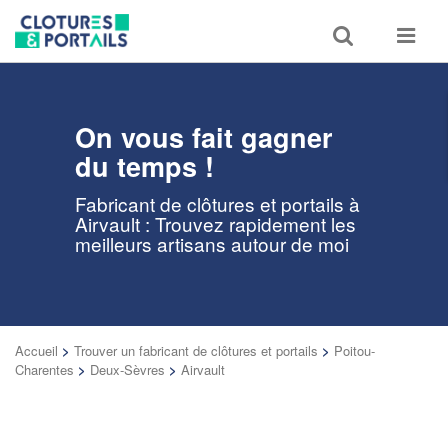
Toggle
Toggle
search
navigat
On vous fait gagner
du temps !
Fabricant de clôtures et portails à
Airvault : Trouvez rapidement les
meilleurs artisans autour de moi
Accueil
>
Trouver un fabricant de clôtures et portails
>
Poitou-
Charentes
>
Deux-Sèvres
>
Airvault