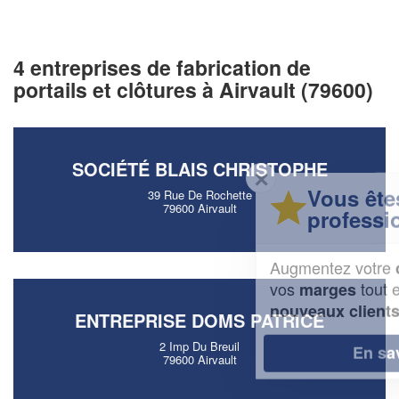
4 entreprises de fabrication de
portails et clôtures à Airvault (79600)
SOCIÉTÉ BLAIS CHRISTOPHE
✕
Vous êtes un
39 Rue De Rochette
79600 Airvault
professionnel ?
Augmentez votre
et
chiffre d'affaires
vos
tout en gagnant de
marges
!
nouveaux clients
ENTREPRISE DOMS PATRICE
2 Imp Du Breuil
En savoir plus
79600 Airvault