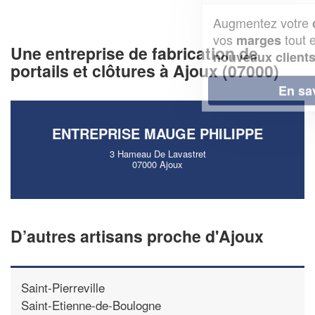
Augmentez votre
et
chiffre d'affaires
vos
tout en gagnant de
marges
Une entreprise de fabrication de
!
nouveaux clients
portails et clôtures à Ajoux (07000)
En savoir plus
ENTREPRISE MAUGE PHILIPPE
3 Hameau De Lavastret
07000 Ajoux
D’autres artisans proche d'Ajoux
Saint-Pierreville
Saint-Etienne-de-Boulogne