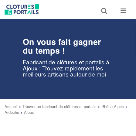
Toggle
Toggle
search
navigat
On vous fait gagner
du temps !
Fabricant de clôtures et portails à
Ajoux : Trouvez rapidement les
meilleurs artisans autour de moi
Accueil
>
Trouver un fabricant de clôtures et portails
>
Rhône-Alpes
>
Ardèche
>
Ajoux