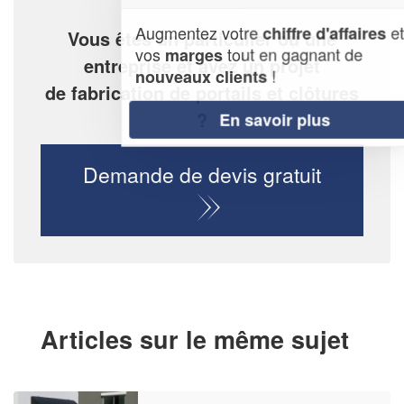
Augmentez votre
et
chiffre d'affaires
Vous êtes un particulier ou une
vos
tout en gagnant de
marges
entreprise et avez un projet
!
nouveaux clients
de fabrication de portails et clôtures
?
En savoir plus
Demande de devis gratuit
Articles sur le même sujet