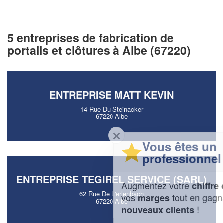
5 entreprises de fabrication de
portails et clôtures à Albe (67220)
ENTREPRISE MATT KEVIN
14 Rue Du Steinacker
67220 Albe
✕
Vous êtes un
professionnel ?
ENTREPRISE TEGIREL SERVICE (SARL)
Augmentez votre
et
chiffre d'affaires
62 Rue De L'erlenbach
vos
tout en gagnant de
marges
67220 Albe
!
nouveaux clients