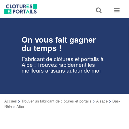
Toggle
Toggle
search
navigat
On vous fait gagner
du temps !
Fabricant de clôtures et portails à
Albe : Trouvez rapidement les
meilleurs artisans autour de moi
Accueil
>
Trouver un fabricant de clôtures et portails
>
Alsace
>
Bas-
Rhin
>
Albe