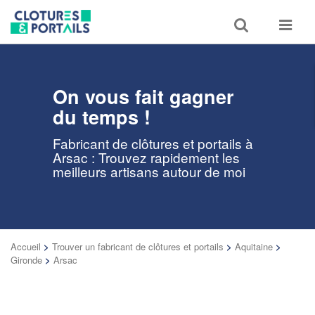
Toggle
Toggle
search
navigat
On vous fait gagner
du temps !
Fabricant de clôtures et portails à
Arsac : Trouvez rapidement les
meilleurs artisans autour de moi
Accueil
>
Trouver un fabricant de clôtures et portails
>
Aquitaine
>
Gironde
>
Arsac