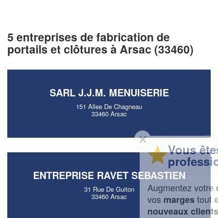
5 entreprises de fabrication de
portails et clôtures à Arsac (33460)
SARL J.J.M. MENUISERIE
151 Allee De Chagneau
33460 Arsac
✕
Vous êtes un
professionnel ?
ENTREPRISE RAVET SEBASTIEN
Augmentez votre
et
chiffre d'affaires
31 Rue De Guiton
33460 Arsac
vos
tout en gagnant de
marges
!
nouveaux clients