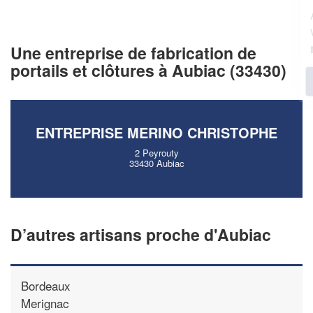
Augmentez votre
et
chiffre d'affaires
vos
tout en gagnant de
marges
!
nouveaux clients
Une entreprise de fabrication de
portails et clôtures à Aubiac (33430)
En savoir plus
ENTREPRISE MERINO CHRISTOPHE
2 Peyrouty
33430 Aubiac
D’autres artisans proche d'Aubiac
Bordeaux
Merignac