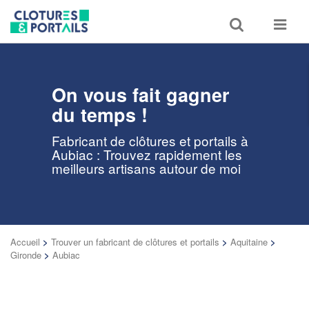
Toggle
Toggle
search
navigat
On vous fait gagner
du temps !
Fabricant de clôtures et portails à
Aubiac : Trouvez rapidement les
meilleurs artisans autour de moi
Accueil
>
Trouver un fabricant de clôtures et portails
>
Aquitaine
>
Gironde
>
Aubiac