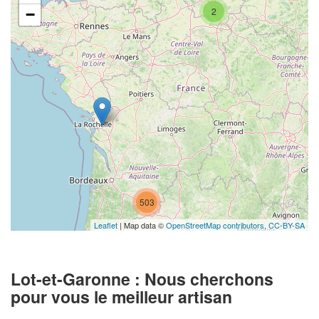
2
−
503
Leaflet
| Map data ©
OpenStreetMap contributors,
CC-BY-SA
Lot-et-Garonne : Nous cherchons
pour vous le meilleur artisan