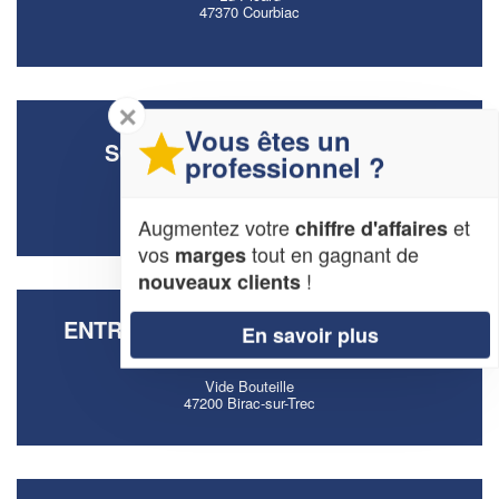
47370 Courbiac
✕
Vous êtes un
SOCIÉTÉ BOUZIANE BILAL
professionnel ?
3 Rue Louis Vivent
47000 Agen
Augmentez votre
et
chiffre d'affaires
vos
tout en gagnant de
marges
!
nouveaux clients
ENTREPRISE ETS LALIMANT & CIE
En savoir plus
ARBA 47 (SARL)
Vide Bouteille
47200 Birac-sur-Trec