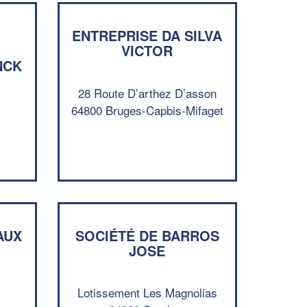
ENTREPRISE DA SILVA
VICTOR
NCK
28 Route D’arthez D’asson
64800 Bruges-Capbis-Mifaget
✕
Vous êtes un
professionnel ?
AUX
SOCIÉTÉ DE BARROS
Augmentez votre
et
chiffre d'affaires
JOSE
vos
tout en gagnant de
marges
!
nouveaux clients
Lotissement Les Magnolias