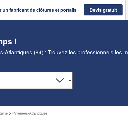
 un fabricant de clôtures et portails
Devis gratuit
mps !
es-Atlantiques (64) : Trouvez les professionnels les 
taine
>
Pyrénées-Atlantiques