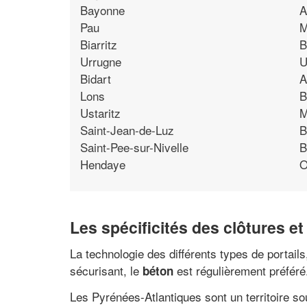
Bayonne
A
Pau
M
Biarritz
B
Urrugne
U
Bidart
A
Lons
B
Ustaritz
M
Saint-Jean-de-Luz
B
Saint-Pee-sur-Nivelle
B
Hendaye
O
Les spécificités des clôtures et
La technologie des différents types de portails
sécurisant, le
est régulièrement préféré
béton
Les Pyrénées-Atlantiques sont un territoire so