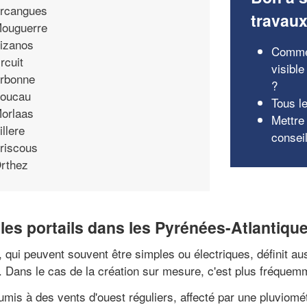
rcangues
travau
ouguerre
izanos
Commen
rcuit
visibl
rbonne
?
oucau
Tous le
orlaas
Mettre 
illere
consei
riscous
rthez
 les portails dans les Pyrénées-Atlantiqu
, qui peuvent souvent être simples ou électriques, définit aus
. Dans le cas de la création sur mesure, c'est plus fréquem
umis à des vents d'ouest réguliers, affecté par une pluviomé