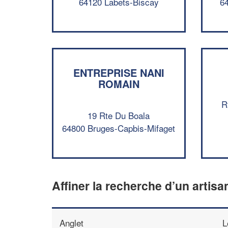
64120 Labets-Biscay
6
ENTREPRISE NANI
ROMAIN
R
19 Rte Du Boala
64800 Bruges-Capbis-Mifaget
Affiner la recherche d’un artisa
Anglet
L