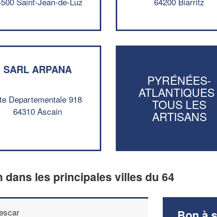
4500 Saint-Jean-de-Luz
64200 Biarritz
SARL ARPANA
PYRÉNÉES-
ATLANTIQUES 
te Departementale 918
TOUS LES
64310 Ascain
ARTISANS
n dans les principales villes du 64
escar
Bon à s