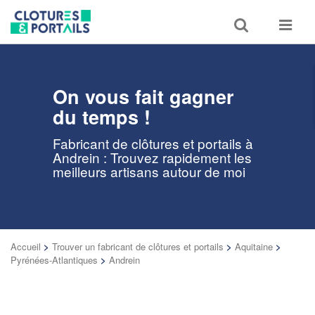
Toggle
Toggle
search
navigat
On vous fait gagner
du temps !
Fabricant de clôtures et portails à
Andrein : Trouvez rapidement les
meilleurs artisans autour de moi
Accueil
>
Trouver un fabricant de clôtures et portails
>
Aquitaine
>
Pyrénées-Atlantiques
>
Andrein