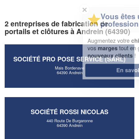
✕
Vous êtes un
professionnel ?
2 entreprises de fabrication de
portails et clôtures à Andrein (64390)
Augmentez votre
et
chiffre d'affaires
vos
tout en gagnant de
marges
!
nouveaux clients
SOCIÉTÉ PRO POSE SERVICE (SARL)
Mais Bordenave
En savoir plus
64390 Andrein
SOCIÉTÉ ROSSI NICOLAS
440 Route De Burgaronne
64390 Andrein