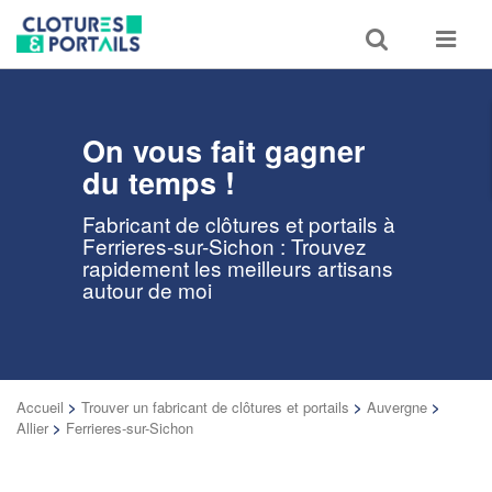
Toggle
Toggle
search
navigat
On vous fait gagner
du temps !
Fabricant de clôtures et portails à
Ferrieres-sur-Sichon : Trouvez
rapidement les meilleurs artisans
autour de moi
Accueil
>
Trouver un fabricant de clôtures et portails
>
Auvergne
>
Allier
>
Ferrieres-sur-Sichon