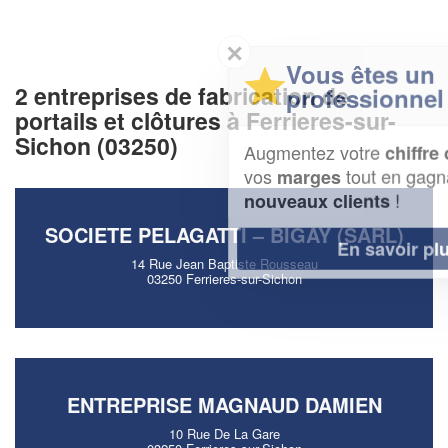
✕
Vous êtes un
2 entreprises de fabrication de
professionnel ?
portails et clôtures à Ferrieres-sur-
Sichon (03250)
Augmentez votre
et
chiffre d'affaires
vos
tout en gagnant de
marges
!
nouveaux clients
SOCIETE PELAGATTI – BIGAY (SARL)
En savoir plus
14 Rue Jean Baptiste Rousseau
03250 Ferrieres-sur-Sichon
ENTREPRISE MAGNAUD DAMIEN
10 Rue De La Gare