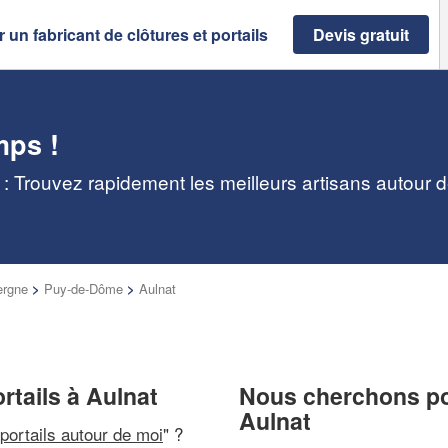
 un fabricant de clôtures et portails
Devis gratuit
mps !
t : Trouvez rapidement les meilleurs artisans autour 
ergne
>
Puy-de-Dôme
>
Aulnat
ortails à Aulnat
Nous cherchons pou
Aulnat
 portails autour de moi
" ?