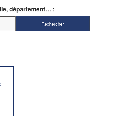
ille, département… :
✕
Vous êtes un
professionnel ?
Augmentez votre
chiffre d'affaires
vos
tout en gagnant de
marges
!
nouveaux clients
En savoir plus
C