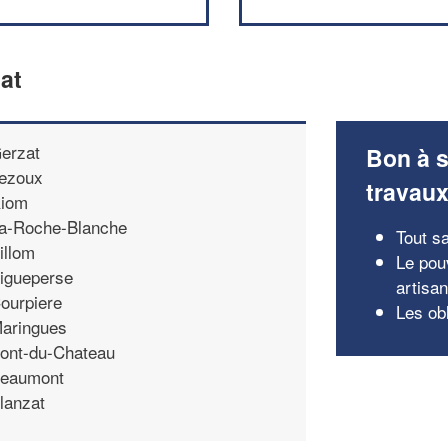
at
erzat
Bon à s
ezoux
travau
iom
a-Roche-Blanche
Tout sa
illom
Le pou
igueperse
artisa
ourpiere
Les obl
aringues
ont-du-Chateau
eaumont
lanzat