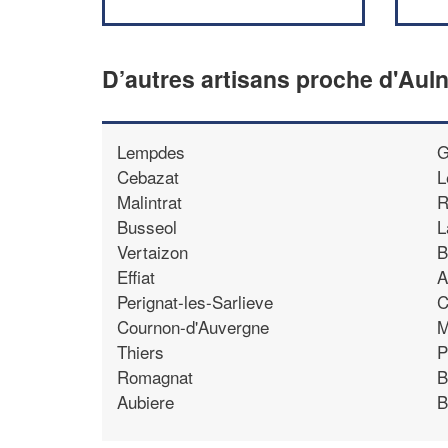
D’autres artisans proche d'Auln
Lempdes
G
Cebazat
L
Malintrat
R
Busseol
L
Vertaizon
B
Effiat
A
Perignat-les-Sarlieve
C
Cournon-d'Auvergne
M
Thiers
P
Romagnat
B
Aubiere
B