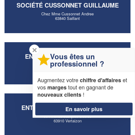
SOCIÉTÉ CUSSONNET GUILLAUME
Chez Mme Cussonnet Andree
63840 Saillant
✕
Vous êtes un
ENTREPRISE VERDIER DAVID
professionnel ?
42 Avenue Joseph Claussat
63400 Chamalieres
Augmentez votre
et
chiffre d'affaires
vos
tout en gagnant de
marges
!
nouveaux clients
ENTREPRISE LORENT PHILIPPE
En savoir plus
35 Avenue Jacques Duclos
63910 Vertaizon