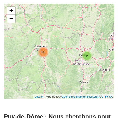
+
−
885
2
Leaflet
| Map data ©
OpenStreetMap contributors,
CC-BY-SA
Puy-de-Dôme : Nous cherchons pour