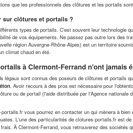
ions que les professionnels des clôtures et les portails son
 sur clôtures et portails ?
différents types de portails. C'est souvent leur technologie qu
abilité de vos équipements. Ne passez pas outre lors des tra
ouvelle région Auvergne-Rhône-Alpes) est un territoire soumis
un climat chaud en été.
portails à Clermont-Ferrand n'ont jamais 
ds légaux sont connus des poseurs de clôtures et portails q
. Avoir recours à des pros est nécessaire pour l'obtenti
béton
ture ou de portail (l'aide distribuée par l'Agence nationale d
s-portails.fr vous pourrez en contacter un qui mènera à bien 
tes. L'une des particularités de clotures-portails.fr est de v
frais. À Clermont-Ferrand, vous retrouverez des sociétés qui