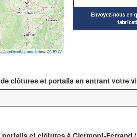
Envoyez-nous en qu
fabricat
 ©
OpenStreetMap contributors,
CC-BY-SA
de clôtures et portails en entrant votre v
e portails et clôtures à Clermont-Ferrand 