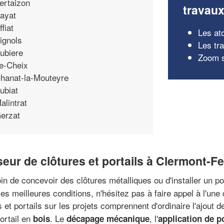
ertaizon
travau
ayat
ffiat
Les at
ignols
Les tr
ubiere
Zoom s
e-Cheix
hanat-la-Mouteyre
ubiat
alintrat
erzat
eur de clôtures et portails à Clermont-F
n de concevoir des clôtures métalliques ou d'installer un po
 les meilleures conditions, n'hésitez pas à faire appel à l'un
es et portails sur les projets comprennent d'ordinaire l'ajout
portail en
. Le
, l'
bois
décapage mécanique
application de p