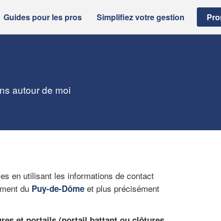
Guides pour les pros
Simplifiez votre gestion
Pro
ans autour de moi
s en utilisant les informations de contact
tement du
et plus précisément
Puy-de-Dôme
ures et portails (portail battant ou clôtures