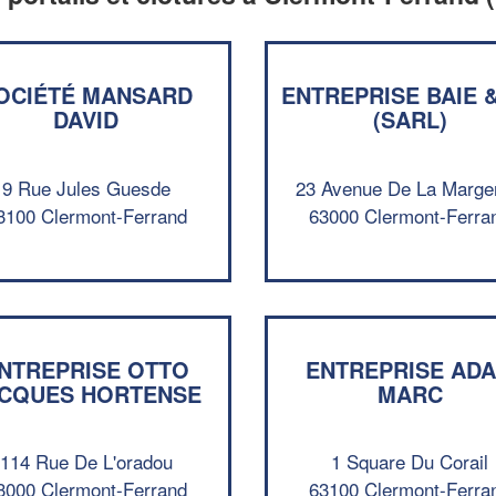
OCIÉTÉ MANSARD
ENTREPRISE BAIE 
DAVID
(SARL)
9 Rue Jules Guesde
23 Avenue De La Marge
3100 Clermont-Ferrand
63000 Clermont-Ferra
NTREPRISE OTTO
ENTREPRISE AD
CQUES HORTENSE
MARC
114 Rue De L'oradou
1 Square Du Corail
3000 Clermont-Ferrand
63100 Clermont-Ferra