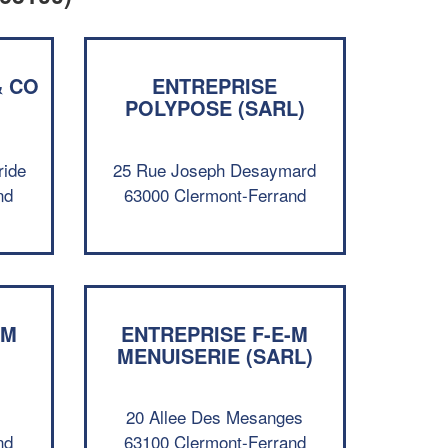
& CO
ENTREPRISE
POLYPOSE (SARL)
ride
25 Rue Joseph Desaymard
nd
63000 Clermont-Ferrand
AM
ENTREPRISE F-E-M
MENUISERIE (SARL)
✕
Vous êtes un
professionnel ?
20 Allee Des Mesanges
nd
63100 Clermont-Ferrand