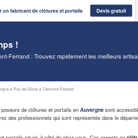
 un fabricant de clôtures et portails
Devis gratuit
mps !
mont-Ferrand : Trouvez rapidement les meilleurs artis
ergne
>
Puy-de-Dôme
>
Clermont-Ferrand
 poseurs de clôtures et portails en
sont accessible
Auvergne
uverez des professionnels qui sont représentés dans le dépar
 et portails situés à côté de chez vous. Ces experts en
clôt