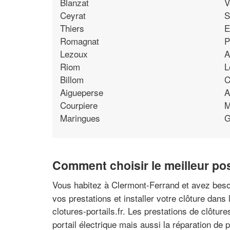
Blanzat
V
Ceyrat
S
Thiers
E
Romagnat
P
Lezoux
A
Riom
L
Billom
C
Aigueperse
A
Courpiere
M
Maringues
G
Comment choisir le meilleur pos
Vous habitez à Clermont-Ferrand et avez besoi
vos prestations et installer votre clôture dans
clotures-portails.fr. Les prestations de clôtur
portail électrique mais aussi la réparation de 