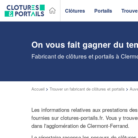
Clôtures
Portails
Trouver
On vous fait gagner du te
Fabricant de clôtures et portails à Cler
Accueil
>
Trouver un fabricant de clôtures et portails
>
Auv
Les informations relatives aux prestations des
fournies sur clotures-portails.fr. Vous y tro
dans l'agglomération de Clermont-Ferrand.
Le répertoire recense les poseurs de clôtures