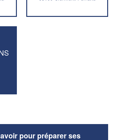
Augmentez votre
et
chiffre d'affaires
vos
tout en gagnant de
marges
!
nouveaux clients
En savoir plus
NS
-
avoir pour préparer ses