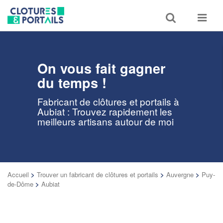
Toggle
Toggle
search
navigat
On vous fait gagner
du temps !
Fabricant de clôtures et portails à
Aubiat : Trouvez rapidement les
meilleurs artisans autour de moi
Accueil
>
Trouver un fabricant de clôtures et portails
>
Auvergne
>
Puy-
de-Dôme
>
Aubiat