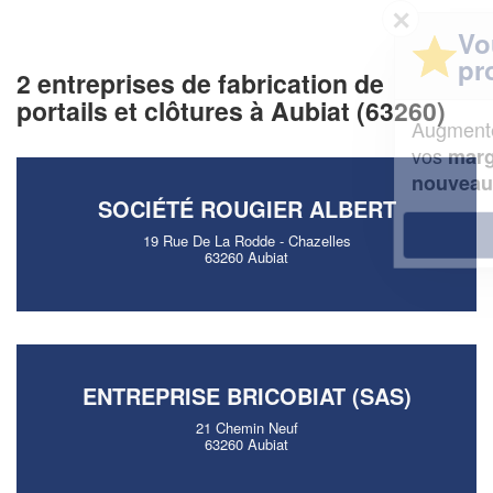
✕
Vous êtes un
professionnel ?
2 entreprises de fabrication de
portails et clôtures à Aubiat (63260)
Augmentez votre
et
chiffre d'affaires
vos
tout en gagnant de
marges
!
nouveaux clients
SOCIÉTÉ ROUGIER ALBERT
En savoir plus
19 Rue De La Rodde - Chazelles
63260 Aubiat
ENTREPRISE BRICOBIAT (SAS)
21 Chemin Neuf
63260 Aubiat