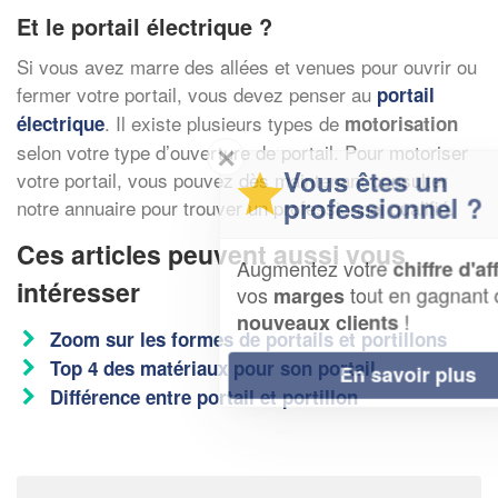
Et le portail électrique ?
Si vous avez marre des allées et venues pour ouvrir ou
fermer votre portail, vous devez penser au
portail
. Il existe plusieurs types de
électrique
motorisation
selon votre type d’ouverture de portail. Pour motoriser
✕
Vous êtes un
votre portail, vous pouvez dès maintenant consulter
professionnel ?
notre annuaire pour trouver un professionnel qualifié.
Ces articles peuvent aussi vous
Augmentez votre
et
chiffre d'affaires
intéresser
vos
tout en gagnant de
marges
!
nouveaux clients
Zoom sur les formes de portails et portillons
Top 4 des matériaux pour son portail
En savoir plus
Différence entre portail et portillon