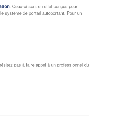
. Ceux-ci sont en effet conçus pour
ation
u le système de portail autoportant. Pour un
hésitez pas à faire appel à un professionnel du
✕
Vous êtes un
professionnel ?
Augmentez votre
et
chiffre d'affaires
vos
tout en gagnant de
marges
!
nouveaux clients