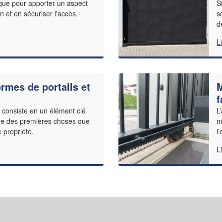
tique pour apporter un aspect
S
 et en sécuriser l'accès.
s
d
L
rmes de portails et
M
f
on consiste en un élément clé
L
’une des premières choses que
m
 propriété.
l
L