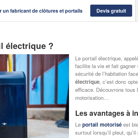
 un fabricant de clôtures et portails
Devis gratuit
l électrique ?
Le portail électrique, appe
facilite la vie et fait gagn
sécurité de l’habitation fac
, c’est donc opte
électrique
efficace. Découvrons tous 
motorisation…
Les avantages à in
Le
est bi
portail motorisé
surtout lorsqu’il pleut, qu’