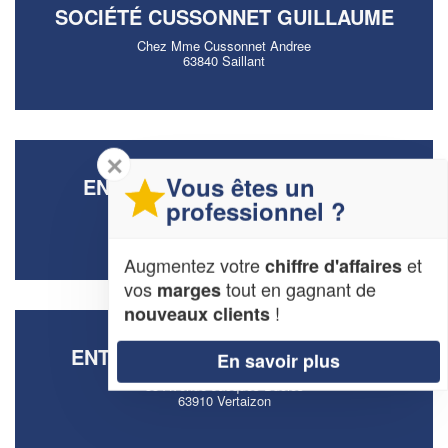
SOCIÉTÉ CUSSONNET GUILLAUME
Chez Mme Cussonnet Andree
63840 Saillant
✕
Vous êtes un
ENTREPRISE VERDIER DAVID
professionnel ?
42 Avenue Joseph Claussat
63400 Chamalieres
Augmentez votre
et
chiffre d'affaires
vos
tout en gagnant de
marges
!
nouveaux clients
ENTREPRISE LORENT PHILIPPE
En savoir plus
35 Avenue Jacques Duclos
63910 Vertaizon