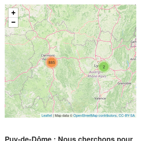
+
−
885
2
Leaflet
| Map data ©
OpenStreetMap contributors,
CC-BY-SA
Puy-de-Dôme : Nous cherchons pour