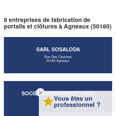
6 entreprises de fabrication de
portails et clôtures à Agneaux (50180)
SARL SOSALODA
Rue Des Coutures
50180 Agneaux
✕
SOCIÉTÉ GROUPWEST (SAS)
Vous êtes un
1 Rue De Verdun
professionnel ?
50180 Agneaux