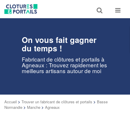
Toggle
Toggle
search
navigat
On vous fait gagner
du temps !
Fabricant de clôtures et portails à
Agneaux : Trouvez rapidement les
meilleurs artisans autour de moi
Accueil
>
Trouver un fabricant de clôtures et portails
>
Basse
Normandie
>
Manche
>
Agneaux