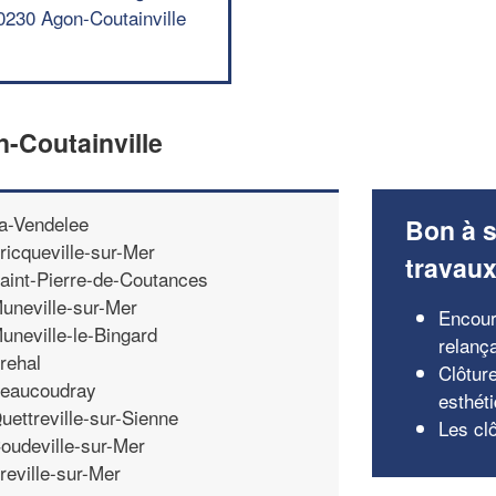
0230 Agon-Coutainville
n-Coutainville
a-Vendelee
Bon à s
ricqueville-sur-Mer
travau
aint-Pierre-de-Coutances
uneville-sur-Mer
Encour
uneville-le-Bingard
relanç
rehal
Clôtur
eaucoudray
esthét
uettreville-sur-Sienne
Les cl
oudeville-sur-Mer
reville-sur-Mer