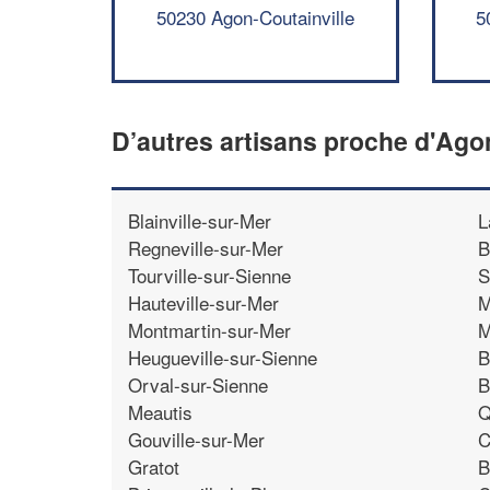
50230 Agon-Coutainville
5
D’autres artisans proche d'Ago
Blainville-sur-Mer
L
Regneville-sur-Mer
B
Tourville-sur-Sienne
S
Hauteville-sur-Mer
M
Montmartin-sur-Mer
M
Heugueville-sur-Sienne
B
Orval-sur-Sienne
B
Meautis
Q
Gouville-sur-Mer
C
Gratot
B