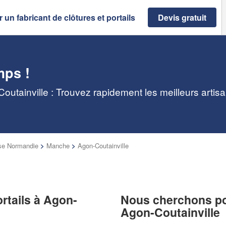
 un fabricant de clôtures et portails
Devis gratuit
mps !
-Coutainville : Trouvez rapidement les meilleurs artis
se Normandie
>
Manche
>
Agon-Coutainville
ortails à Agon-
Nous cherchons pou
Agon-Coutainville