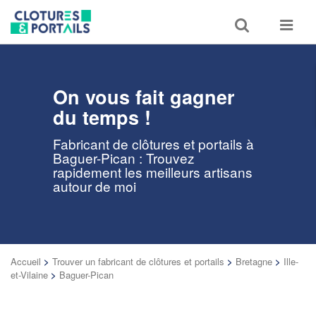
Toggle
Toggle
search
navigat
On vous fait gagner
du temps !
Fabricant de clôtures et portails à
Baguer-Pican : Trouvez
rapidement les meilleurs artisans
autour de moi
Accueil
>
Trouver un fabricant de clôtures et portails
>
Bretagne
>
Ille-
et-Vilaine
>
Baguer-Pican