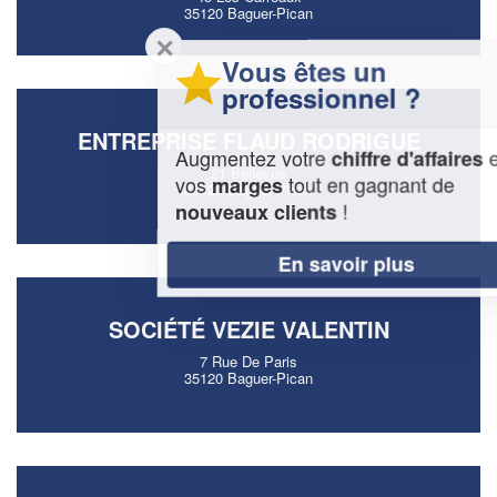
35120 Baguer-Pican
✕
Vous êtes un
professionnel ?
ENTREPRISE FLAUD RODRIGUE
Augmentez votre
et
chiffre d'affaires
21 Bellevue
vos
tout en gagnant de
marges
35120 Baguer-Pican
!
nouveaux clients
En savoir plus
SOCIÉTÉ VEZIE VALENTIN
7 Rue De Paris
35120 Baguer-Pican