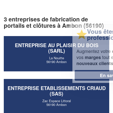
3 entreprises de fabrication de
portails et clôtures à Ambon (56190)
✕
Vous êtes un
professionnel ?
ENTREPRISE AU PLAISIR DU BOIS
(SARL)
Augmentez votre
et
chiffre d'affaires
vos
tout en gagnant de
marges
La Nouitte
56190 Ambon
!
nouveaux clients
En savoir plus
ENTREPRISE ETABLISSEMENTS CRIAUD
(SAS)
Zac Espace Littoral
56190 Ambon