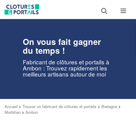
Toggle
Toggle
search
navigat
On vous fait gagner
du temps !
Fabricant de clôtures et portails à
Ambon : Trouvez rapidement les
meilleurs artisans autour de moi
Accueil
>
Trouver un fabricant de clôtures et portails
>
Bretagne
>
Morbihan
>
Ambon