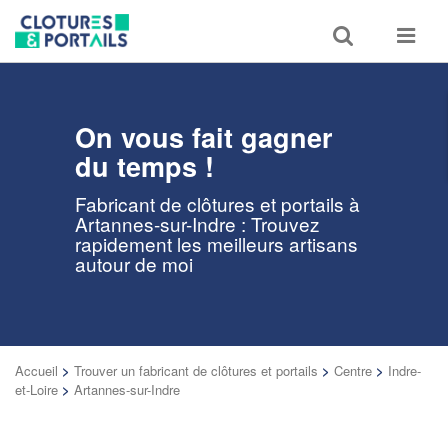
Toggle
Toggle
search
navigat
On vous fait gagner
du temps !
Fabricant de clôtures et portails à
Artannes-sur-Indre : Trouvez
rapidement les meilleurs artisans
autour de moi
Accueil
>
Trouver un fabricant de clôtures et portails
>
Centre
>
Indre-
et-Loire
>
Artannes-sur-Indre