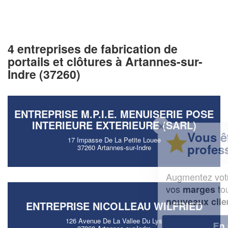
4 entreprises de fabrication de
portails et clôtures à Artannes-sur-
Indre (37260)
ENTREPRISE M.P.I.E. MENUISERIE POSE
INTERIEURE EXTERIEURE (SARL)
✕
Vous êtes un
17 Impasse De La Petite Louee
professionnel ?
37260 Artannes-sur-Indre
Augmentez votre
et
chiffre d'affaires
vos
tout en gagnant de
marges
!
nouveaux clients
ENTREPRISE NICOLLEAU WILFRIED
126 Avenue De La Vallee Du Lys
En savoir plus