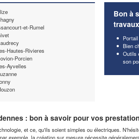
lize
Bon à s
hagny
travau
ssancourt-et-Rumel
ivet
Portail
audrecy
Bien ch
es-Hautes-Rivieres
Outils
ovion-Porcien
son por
es-Ayvelles
uzanne
onny
ouzon
rdennes : bon à savoir pour vos prestatio
echnologie, et ce, qu'ils soient simples ou électriques. N'hés
: par exemple, la création sur mesure nécessite généralemen