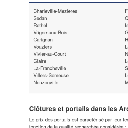
Charleville-Mezieres
F
Sedan
C
Rethel
I
Vrigne-aux-Bois
G
Carignan
H
Vouziers
L
Vivier-au-Court
N
Glaire
L
La-Francheville
S
Villers-Semeuse
L
Nouzonville
M
Clôtures et portails dans les A
Le prix des portails est caractérisé par leur t
fonction de la qualité recherchée considérée 