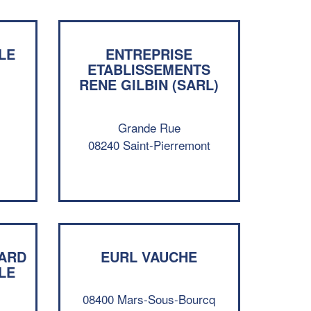
LE
ENTREPRISE
ETABLISSEMENTS
RENE GILBIN (SARL)
Grande Rue
08240 Saint-Pierremont
✕
Vous êtes un
professionnel ?
ARD
EURL VAUCHE
LE
Augmentez votre
et
chiffre d'affaires
vos
tout en gagnant de
marges
08400 Mars-Sous-Bourcq
!
nouveaux clients