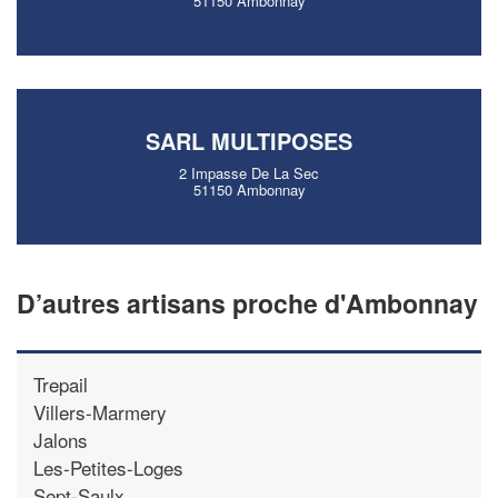
51150 Ambonnay
SARL MULTIPOSES
2 Impasse De La Sec
51150 Ambonnay
D’autres artisans proche d'Ambonnay
Trepail
Villers-Marmery
Jalons
Les-Petites-Loges
Sept-Saulx