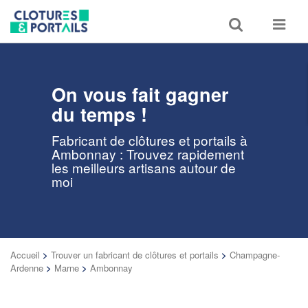
Toggle
Toggle
search
navigat
On vous fait gagner
du temps !
Fabricant de clôtures et portails à
Ambonnay : Trouvez rapidement
les meilleurs artisans autour de
moi
Accueil
>
Trouver un fabricant de clôtures et portails
>
Champagne-
Ardenne
>
Marne
>
Ambonnay