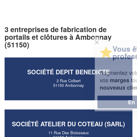
3 entreprises de fabrication de
portails et clôtures à Ambonnay
✕
(51150)
Vous êtes un
professionnel ?
SOCIÉTÉ DEPIT BENEDICTE
Augmentez votre
et
chiffre d'affaires
vos
tout en gagnant de
marges
2 Rue Colbert
51150 Ambonnay
!
nouveaux clients
En savoir plus
SOCIÉTÉ ATELIER DU COTEAU (SARL)
11 Rue Des Boisseaux