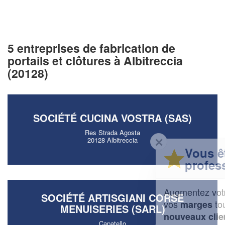
5 entreprises de fabrication de
portails et clôtures à Albitreccia
(20128)
SOCIÉTÉ CUCINA VOSTRA (SAS)
Res Strada Agosta
✕
20128 Albitreccia
Vous êtes un
professionnel ?
Augmentez votre
et
chiffre d'affaires
SOCIÉTÉ ARTISGIANI CORSE
vos
tout en gagnant de
marges
MENUISERIES (SARL)
!
nouveaux clients
Capatello