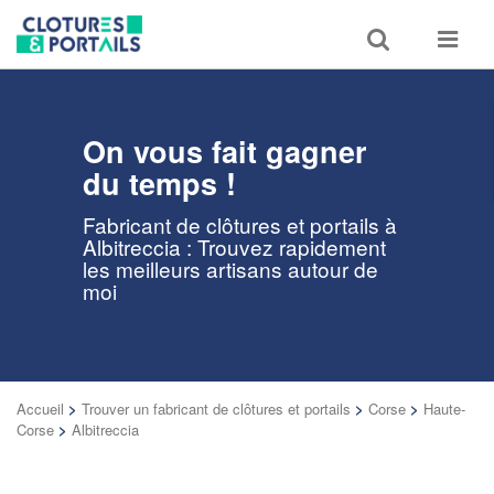
Toggle
Toggle
search
navigat
On vous fait gagner
du temps !
Fabricant de clôtures et portails à
Albitreccia : Trouvez rapidement
les meilleurs artisans autour de
moi
Accueil
>
Trouver un fabricant de clôtures et portails
>
Corse
>
Haute-
Corse
>
Albitreccia