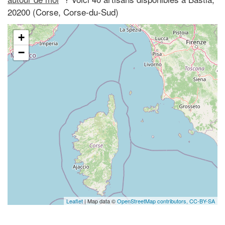
20200 (Corse, Corse-du-Sud)
+
−
Leaflet
| Map data ©
OpenStreetMap contributors,
CC-BY-SA