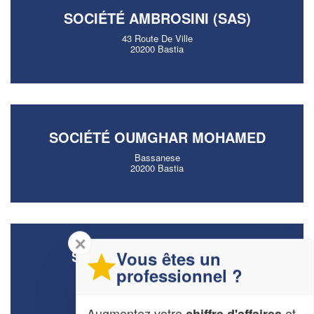
SOCIÉTÉ AMBROSINI (SAS)
43 Route De Ville
20200 Bastia
SOCIÉTÉ OUMGHAR MOHAMED
Bassanese
20200 Bastia
✕
SOCIÉTÉ MR POSE (SAS)
Vous êtes un
professionnel ?
5 Rue Chanoine Leschi
20200 Bastia
Augmentez votre
et
chiffre d'affaires