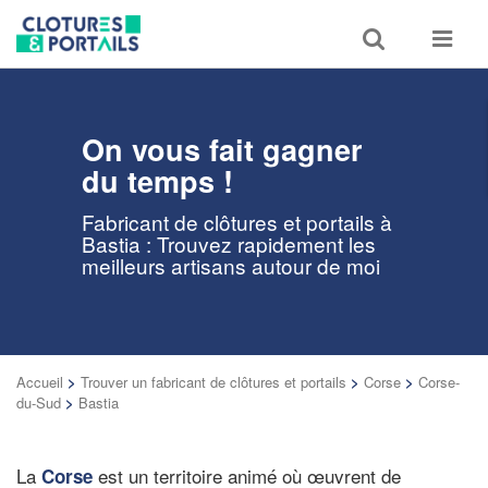
Toggle
Toggle
search
navigat
On vous fait gagner
du temps !
Fabricant de clôtures et portails à
Bastia : Trouvez rapidement les
meilleurs artisans autour de moi
Accueil
>
Trouver un fabricant de clôtures et portails
>
Corse
>
Corse-
du-Sud
>
Bastia
La
est un territoire animé où œuvrent de
Corse