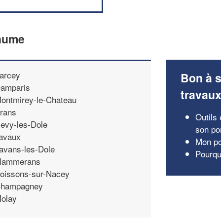
thume
arcey
Bon à s
amparis
travau
ontmirey-le-Chateau
rans
Outils
evy-les-Dole
son por
avaux
Mon po
avans-les-Dole
Pourquo
lammerans
oissons-sur-Nacey
hampagney
olay