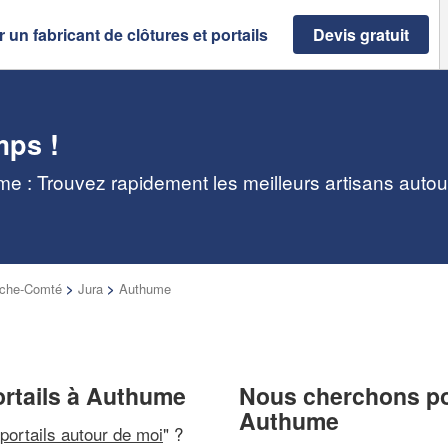
 un fabricant de clôtures et portails
Devis gratuit
mps !
ume : Trouvez rapidement les meilleurs artisans auto
nche-Comté
>
Jura
>
Authume
portails à Authume
Nous cherchons pou
Authume
 portails autour de moi
" ?