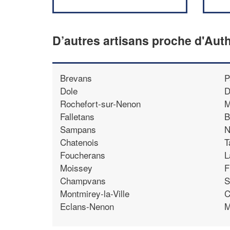
D’autres artisans proche d'Au
Brevans
P
Dole
D
Rochefort-sur-Nenon
M
Falletans
B
Sampans
N
Chatenois
T
Foucherans
L
Moissey
F
Champvans
S
Montmirey-la-Ville
C
Eclans-Nenon
M